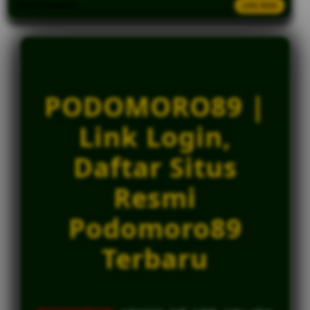
l
UPDATE WINNER
LIVE FEED
at****r2
i
IDR 1,496,856.70
c
PG Soft Hot
e
re****a0
n
IDR 1,921,076.32
s
Gate Slots 88
e
PODOMORO89 |
d
ra****a7
IDR 914,406.60
e
Link Login,
Spin Rush 88
t
a
ar****o8
Daftar Situs
i
IDR 705,425.50
l
PG Soft Picks
Resmi
s
fi****o3
IDR 1,737,809.60
Podomoro89
PG Soft Hot
Terbaru
ni****o9
IDR 1,416,322.04
Lucky Twins Nexus
ra****a2
IDR 943,487.90