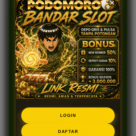
Deposit Santai,
Metode Pembayaran
Lengkap
Soal transaksi juga aman dan praktis.
PODOMORO89 udah support QRIS, transfer bank,
sampe e-wallet, jadi tinggal pilih metode yang paling
nyaman. Deposit sama withdraw juga prosesnya
cepet, gak bikin nunggu lama.
Game Lagi Gacor
LOGIN
Banyak Pilihannya
DAFTAR