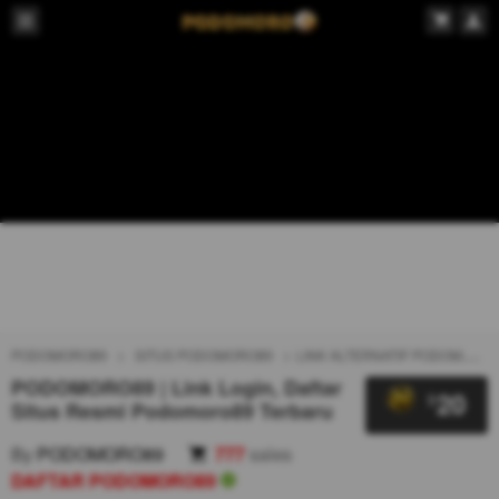
PODOMORO89
SITUS PODOMORO89
LINK ALTERNATIF PODOMORO89
PODOMORO89 | Link Login, Daftar
20
$
Situs Resmi Podomoro89 Terbaru
By
PODOMORO89
777
sales
DAFTAR PODOMORO89