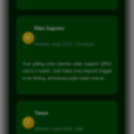
Riko Saputra
R
Member sejak 2025 •
Surabaya
Gue paling suka karena udah support QRIS
sama e-wallet. Jadi kalau mau deposit tinggal
scan doang, prosesnya juga cepet masuk.
Tasya
T
Member sejak 2025 •
Bali